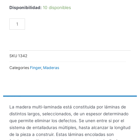
TIRANTE
Disponibilidad:
10 disponibles
EUCALIPTUS
FINGER
AÑADIR AL CARRITO
3"x8"x8,00
cantidad
SKU
1342
Categories
Finger
,
Maderas
DESCRIPCIÓN
INFORMACIÓN ADICIONAL
La madera multi-laminada está constituida por láminas de
distintos largos, seleccionados, de un espesor determinado
que permite eliminar los defectos. Se unen entre si por el
sistema de entalladuras múltiples, hasta alcanzar la longitud
de la pieza a construir. Estas láminas encoladas son