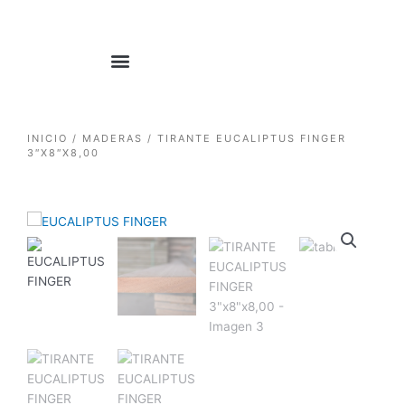
1win casino
pinup
https://casino-lucky-jet.com/
pin up azerbaycan
pin up casino game
Ir
al
contenido
INICIO
/
MADERAS
/ TIRANTE EUCALIPTUS FINGER
3″X8″X8,00