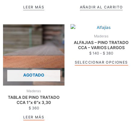
LEER MÁS
AÑADIR AL CARRITO
Rango
Est
de
pro
precios:
Maderas
tie
desde
ALFAJIAS – PINO TRATADO
$ 140
múl
CCA – VARIOS LARGOS
hasta
$
140
-
$
380
var
$ 380
Las
SELECCIONAR OPCIONES
opc
se
AGOTADO
pue
eleg
Maderas
en
TABLA DE PINO TRATADO
la
CCA 1″x 6″x 3,30
pág
$
360
de
LEER MÁS
pro