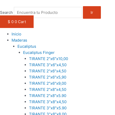
1win casino
pinup
https://casino-lucky-jet.com/
pin up azerbaycan
pin up casino game
Ir
al
Search
Ir
contenido
$
0
0
Cart
Inicio
Maderas
Eucaliptus
Eucaliptus Finger
TIRANTE 2″x6″x10,00
TIRANTE 3″x6″x4,50
TIRANTE 2″x6″x4,50
TIRANTE 2″x6″x5,90
TIRANTE 2″x6″x9,00
TIRANTE 2″x8″x4,50
TIRANTE 2″x8″x5.90
TIRANTE 3″x8″x4,50
TIRANTE 3″x8″x5.90
TIRANTE 3″x8″x8,00