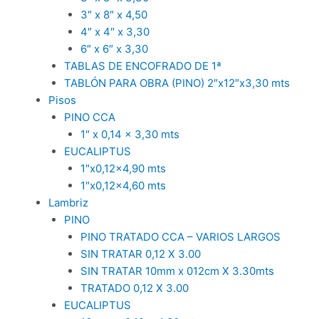
3″ x 8″ x 4,50
4″ x 4″ x 3,30
6″ x 6″ x 3,30
TABLAS DE ENCOFRADO DE 1ª
TABLÓN PARA OBRA (PINO) 2″x12″x3,30 mts
Pisos
PINO CCA
1″ x 0,14 x 3,30 mts
EUCALIPTUS
1″x0,12×4,90 mts
1″x0,12×4,60 mts
Lambriz
PINO
PINO TRATADO CCA – VARIOS LARGOS
SIN TRATAR 0,12 X 3.00
SIN TRATAR 10mm x 012cm X 3.30mts
TRATADO 0,12 X 3.00
EUCALIPTUS