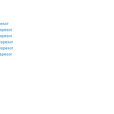
pesor
espesor
espesor
espesor
espesor
spesor