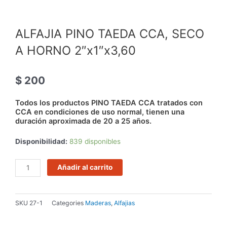
ALFAJIA PINO TAEDA CCA, SECO
A HORNO 2″x1″x3,60
$
200
Todos los productos PINO TAEDA CCA tratados con
CCA en condiciones de uso normal, tienen una
duración aproximada de 20 a 25 años.
ALFAJIA
Disponibilidad:
839 disponibles
PINO
TAEDA
Añadir al carrito
CCA,
SECO
A
SKU
27-1
Categories
Maderas
,
Alfajias
HORNO
2"x1"x3,60