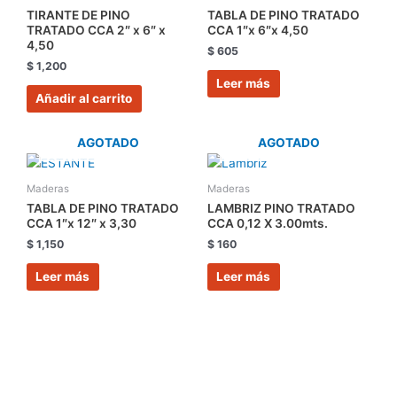
TIRANTE DE PINO
TABLA DE PINO TRATADO
TRATADO CCA 2″ x 6″ x
CCA 1″x 6″x 4,50
4,50
$
605
$
1,200
Leer más
Añadir al carrito
AGOTADO
AGOTADO
Maderas
Maderas
TABLA DE PINO TRATADO
LAMBRIZ PINO TRATADO
CCA 1″x 12″ x 3,30
CCA 0,12 X 3.00mts.
$
1,150
$
160
Leer más
Leer más