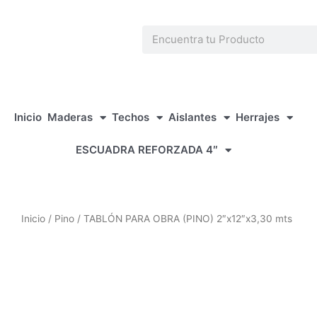
1win casino
pinup
https://casino-lucky-jet.com/
pin up azerbaycan
pin up casino game
Ir
al
Search
contenido
Inicio
Maderas
Techos
Aislantes
Herrajes
ESCUADRA REFORZADA 4″
Inicio
/
Pino
/ TABLÓN PARA OBRA (PINO) 2″x12″x3,30 mts