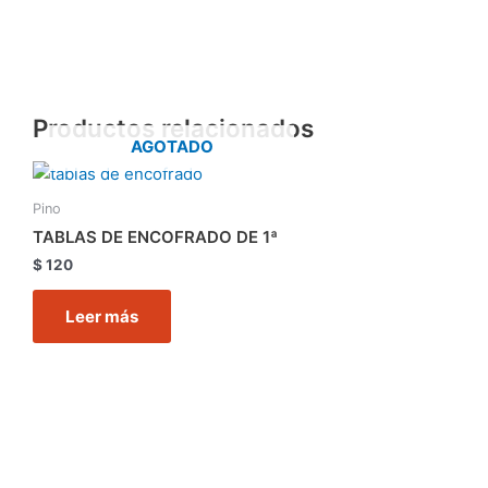
Productos relacionados
AGOTADO
Pino
TABLAS DE ENCOFRADO DE 1ª
$
120
Leer más