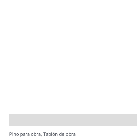
Descripción
Pino para obra, Tablón de obra