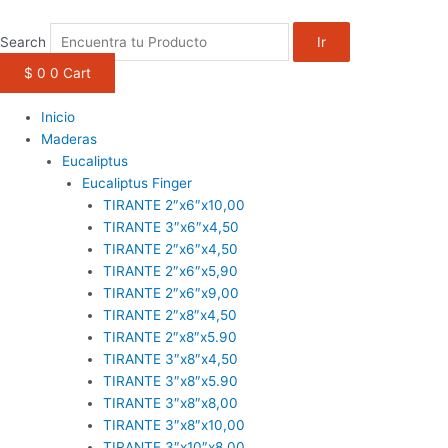
1win casino
pinup
https://casino-lucky-jet.com/
pin up azerbaycan
pin up casino game
Ir
al
Search
Ir
contenido
$
0
0
Cart
Inicio
Maderas
Eucaliptus
Eucaliptus Finger
TIRANTE 2″x6″x10,00
TIRANTE 3″x6″x4,50
TIRANTE 2″x6″x4,50
TIRANTE 2″x6″x5,90
TIRANTE 2″x6″x9,00
TIRANTE 2″x8″x4,50
TIRANTE 2″x8″x5.90
TIRANTE 3″x8″x4,50
TIRANTE 3″x8″x5.90
TIRANTE 3″x8″x8,00
TIRANTE 3″x8″x10,00
TIRANTE 3″x10″x8,00