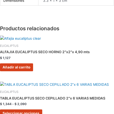
Dimensiones
3.3 × 1 × 3 cm
Productos relacionados
EUCALIPTUS
ALFAJIA EUCALIPTUS SECO HORNO 2″x2″x 4,90 mts
$
1,127
Añadir al carrito
Rango
Este
de
producto
precios:
EUCALIPTUS
tiene
desde
TABLA EUCALIPTUS SECO CEPILLADO 2″x 6 VARIAS MEDIDAS
$ 1,344
múltiples
hasta
$
1,344
-
$
2,090
variantes.
$ 2,090
Las
Seleccionar opciones