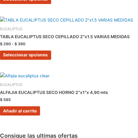
opciones
se
pueden
Rango
Este
de
elegir
producto
precios:
EUCALIPTUS
en
tiene
desde
TABLA EUCALIPTUS SECO CEPILLADO 2″x1.5 VARIAS MEDIDAS
la
$ 290
múltiples
hasta
$
290
-
$
390
página
variantes.
$ 390
de
Las
Seleccionar opciones
producto
opciones
se
pueden
elegir
EUCALIPTUS
en
ALFAJIA EUCALIPTUS SECO HORNO 2″x1″x 4,90 mts
la
$
585
página
de
Añadir al carrito
producto
Consigue las ultimas ofertas