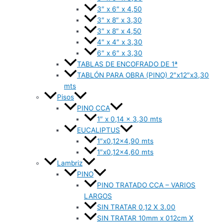
3″ x 6″ x 4,50
3″ x 8″ x 3,30
3″ x 8″ x 4,50
4″ x 4″ x 3,30
6″ x 6″ x 3,30
TABLAS DE ENCOFRADO DE 1ª
TABLÓN PARA OBRA (PINO) 2″x12″x3,30
mts
Pisos
PINO CCA
1″ x 0,14 x 3,30 mts
EUCALIPTUS
1″x0,12×4,90 mts
1″x0,12×4,60 mts
Lambriz
PINO
PINO TRATADO CCA – VARIOS
LARGOS
SIN TRATAR 0,12 X 3.00
SIN TRATAR 10mm x 012cm X