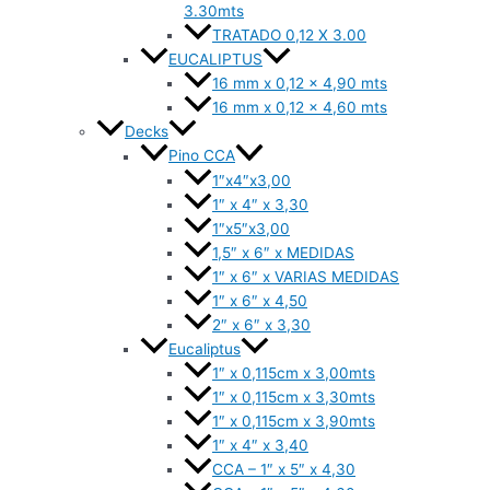
3.30mts
TRATADO 0,12 X 3.00
EUCALIPTUS
16 mm x 0,12 x 4,90 mts
16 mm x 0,12 x 4,60 mts
Decks
Pino CCA
1″x4″x3,00
1″ x 4″ x 3,30
1″x5″x3,00
1,5″ x 6″ x MEDIDAS
1″ x 6″ x VARIAS MEDIDAS
1″ x 6″ x 4,50
2″ x 6″ x 3,30
Eucaliptus
1″ x 0,115cm x 3,00mts
1″ x 0,115cm x 3,30mts
1″ x 0,115cm x 3,90mts
1″ x 4″ x 3,40
CCA – 1″ x 5″ x 4,30