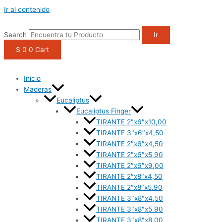
1win casino
pinup
https://casino-lucky-jet.com/
pin up azerbaycan
pin up casino game
Ir al contenido
Search
Ir
$
0
0
Cart
Inicio
Maderas
Eucaliptus
Eucaliptus Finger
TIRANTE 2″x6″x10,00
TIRANTE 3″x6″x4,50
TIRANTE 2″x6″x4,50
TIRANTE 2″x6″x5,90
TIRANTE 2″x6″x9,00
TIRANTE 2″x8″x4,50
TIRANTE 2″x8″x5.90
TIRANTE 3″x8″x4,50
TIRANTE 3″x8″x5.90
TIRANTE 3″x8″x8,00