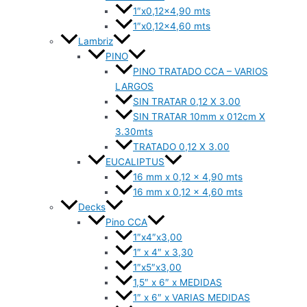
1″x0,12×4,90 mts
1″x0,12×4,60 mts
Lambriz
PINO
PINO TRATADO CCA – VARIOS
LARGOS
SIN TRATAR 0,12 X 3.00
SIN TRATAR 10mm x 012cm X
3.30mts
TRATADO 0,12 X 3.00
EUCALIPTUS
16 mm x 0,12 x 4,90 mts
16 mm x 0,12 x 4,60 mts
Decks
Pino CCA
1″x4″x3,00
1″ x 4″ x 3,30
1″x5″x3,00
1,5″ x 6″ x MEDIDAS
1″ x 6″ x VARIAS MEDIDAS