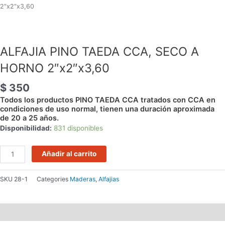
PINO
2″x2″x3,60
TAEDA
CCA,
SECO
ALFAJIA PINO TAEDA CCA, SECO A
A
HORNO
HORNO 2″x2″x3,60
2"x2"x3,60
cantidad
$
350
Todos los productos PINO TAEDA CCA tratados con CCA en
condiciones de uso normal, tienen una duración aproximada
de 20 a 25 años.
Disponibilidad:
831 disponibles
Añadir al carrito
SKU
28-1
Categories
Maderas
,
Alfajias
Descripción