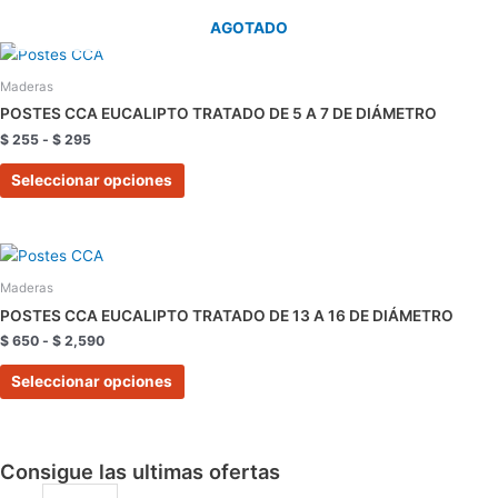
AGOTADO
Rango
Este
de
producto
precios:
Maderas
tiene
desde
POSTES CCA EUCALIPTO TRATADO DE 5 A 7 DE DIÁMETRO
$ 255
múltiples
hasta
$
255
-
$
295
variantes.
$ 295
Las
Seleccionar opciones
opciones
se
pueden
Rango
Este
de
elegir
producto
precios:
Maderas
en
tiene
desde
POSTES CCA EUCALIPTO TRATADO DE 13 A 16 DE DIÁMETRO
la
$ 650
múltiples
hasta
$
650
-
$
2,590
página
variantes.
$ 2,590
de
Las
Seleccionar opciones
producto
opciones
se
pueden
Consigue las ultimas ofertas
elegir