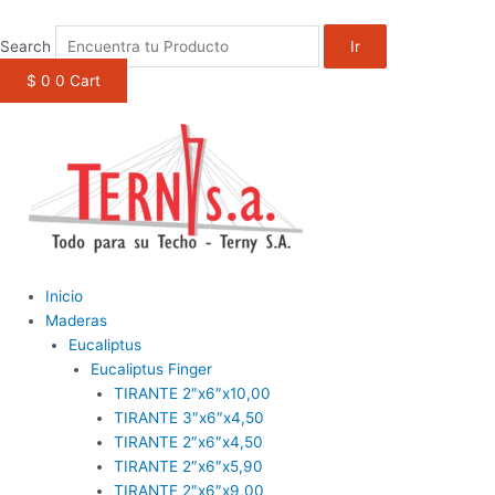
1win casino
pinup
https://casino-lucky-jet.com/
pin up azerbaycan
pin up casino game
Ir
al
Search
Ir
contenido
$
0
0
Cart
Inicio
Maderas
Eucaliptus
Eucaliptus Finger
TIRANTE 2″x6″x10,00
TIRANTE 3″x6″x4,50
TIRANTE 2″x6″x4,50
TIRANTE 2″x6″x5,90
TIRANTE 2″x6″x9,00