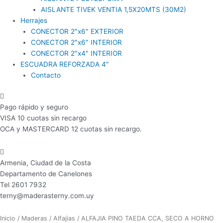
AISLANTE TIVEK VENTIA 1,5X20MTS (30M2)
Herrajes
CONECTOR 2″x6″ EXTERIOR
CONECTOR 2″x6″ INTERIOR
CONECTOR 2″x4″ INTERIOR
ESCUADRA REFORZADA 4″
Contacto
Pago rápido y seguro
VISA 10 cuotas sin recargo
OCA y MASTERCARD 12 cuotas sin recargo.
Armenia, Ciudad de la Costa
Departamento de Canelones
Tel 2601 7932
terny@maderasterny.com.uy
ALFAJIA
Inicio
/
Maderas
/
Alfajias
/ ALFAJIA PINO TAEDA CCA, SECO A HORNO