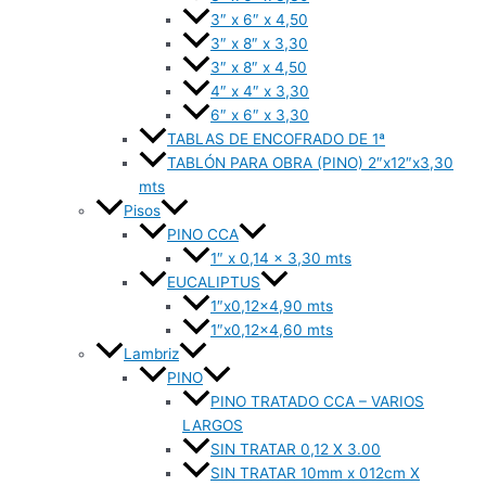
3″ x 6″ x 4,50
3″ x 8″ x 3,30
3″ x 8″ x 4,50
4″ x 4″ x 3,30
6″ x 6″ x 3,30
TABLAS DE ENCOFRADO DE 1ª
TABLÓN PARA OBRA (PINO) 2″x12″x3,30
mts
Pisos
PINO CCA
1″ x 0,14 x 3,30 mts
EUCALIPTUS
1″x0,12×4,90 mts
1″x0,12×4,60 mts
Lambriz
PINO
PINO TRATADO CCA – VARIOS
LARGOS
SIN TRATAR 0,12 X 3.00
SIN TRATAR 10mm x 012cm X