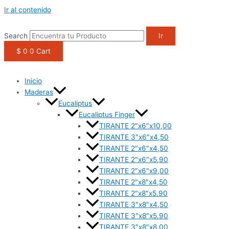
1win casino
pinup
https://casino-lucky-jet.com/
pin up azerbaycan
pin up casino game
Ir al contenido
Search
Ir
$
0
0
Cart
Inicio
Maderas
Eucaliptus
Eucaliptus Finger
TIRANTE 2″x6″x10,00
TIRANTE 3″x6″x4,50
TIRANTE 2″x6″x4,50
TIRANTE 2″x6″x5,90
TIRANTE 2″x6″x9,00
TIRANTE 2″x8″x4,50
TIRANTE 2″x8″x5.90
TIRANTE 3″x8″x4,50
TIRANTE 3″x8″x5.90
TIRANTE 3″x8″x8,00