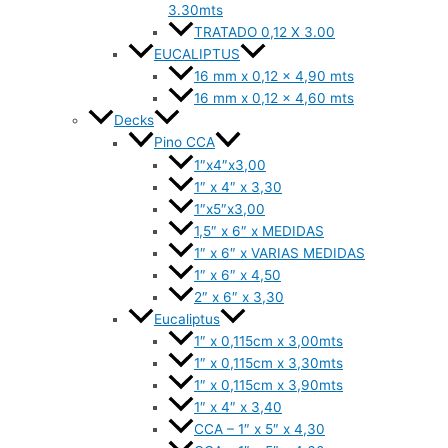
3.30mts
TRATADO 0,12 X 3.00
EUCALIPTUS
16 mm x 0,12 x 4,90 mts
16 mm x 0,12 x 4,60 mts
Decks
Pino CCA
1″x4″x3,00
1″ x 4″ x 3,30
1″x5″x3,00
1,5″ x 6″ x MEDIDAS
1″ x 6″ x VARIAS MEDIDAS
1″ x 6″ x 4,50
2″ x 6″ x 3,30
Eucaliptus
1″ x 0,115cm x 3,00mts
1″ x 0,115cm x 3,30mts
1″ x 0,115cm x 3,90mts
1″ x 4″ x 3,40
CCA – 1″ x 5″ x 4,30