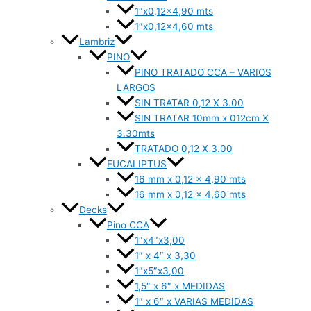
1″x0,12×4,90 mts
1″x0,12×4,60 mts
Lambriz
PINO
PINO TRATADO CCA – VARIOS
LARGOS
SIN TRATAR 0,12 X 3.00
SIN TRATAR 10mm x 012cm X
3.30mts
TRATADO 0,12 X 3.00
EUCALIPTUS
16 mm x 0,12 x 4,90 mts
16 mm x 0,12 x 4,60 mts
Decks
Pino CCA
1″x4″x3,00
1″ x 4″ x 3,30
1″x5″x3,00
1,5″ x 6″ x MEDIDAS
1″ x 6″ x VARIAS MEDIDAS