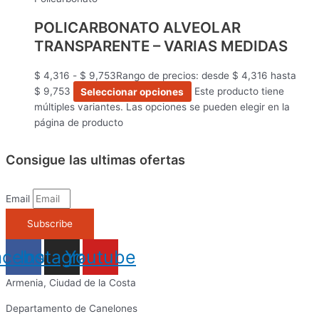
POLICARBONATO ALVEOLAR
TRANSPARENTE – VARIAS MEDIDAS
$
4,316
-
$
9,753
Rango de precios: desde $ 4,316 hasta
$ 9,753
Seleccionar opciones
Este producto tiene
múltiples variantes. Las opciones se pueden elegir en la
página de producto
Consigue las ultimas ofertas
Email
Subscribe
acebook
Instagram
Youtube
Armenia, Ciudad de la Costa
Departamento de Canelones