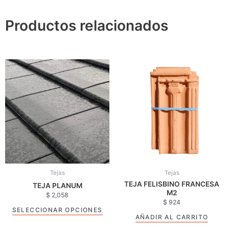
Productos relacionados
Este
producto
tiene
múltiples
variantes.
Las
opciones
se
pueden
elegir
Tejas
Tejas
en
TEJA FELISBINO FRANCESA
TEJA PLANUM
la
M2
$
2,058
página
$
924
SELECCIONAR OPCIONES
de
AÑADIR AL CARRITO
producto