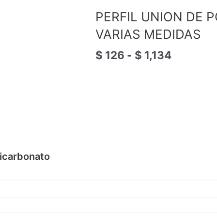
de
PERFIL UNION DE 
precios:
desde
VARIAS MEDIDAS
$ 126
hasta
$
126
-
$
1,134
$ 1,134
licarbonato