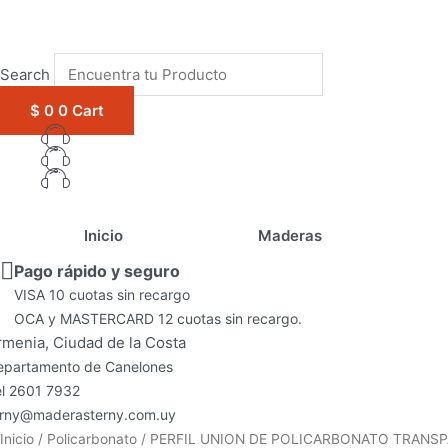
1win casino
pinup
https://casino-lucky-jet.com/
pin up azerbaycan
pin up casino game
Ir
al
contenido
Search
Ir
$
0
0
Cart
Inicio
Maderas
Pago rápido y seguro
VISA 10 cuotas sin recargo
OCA y MASTERCARD 12 cuotas sin recargo.
rmenia, Ciudad de la Costa
epartamento de Canelones
el 2601 7932
erny@maderasterny.com.uy
PERFIL
Inicio
/
Policarbonato
/ PERFIL UNION DE POLICARBONATO TRANSP