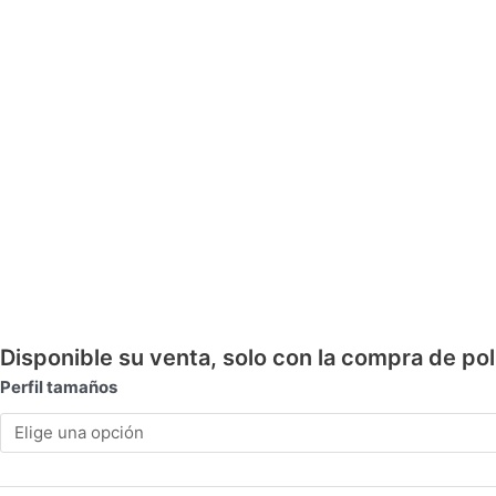
UNION
DE
POLICARBONATO
TRANSPARENTE
-
VARIAS
MEDIDAS
cantidad
Disponible su venta, solo con la compra de po
Perfil tamaños