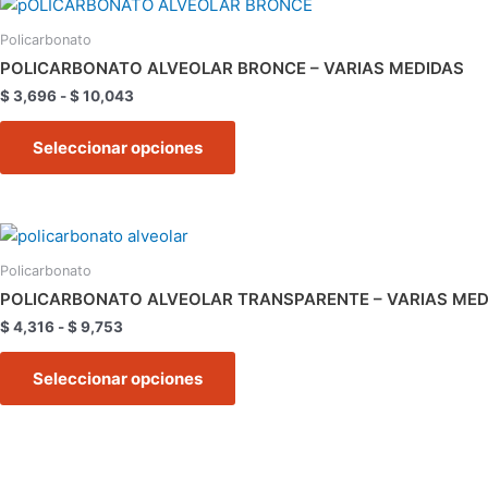
Este
elegir
de
producto
en
precios:
Policarbonato
tiene
desde
la
POLICARBONATO ALVEOLAR BRONCE – VARIAS MEDIDAS
$ 3,696
múltiples
página
hasta
$
3,696
-
$
10,043
variantes.
de
$ 10,043
Las
producto
Seleccionar opciones
opciones
se
pueden
Rango
Este
elegir
de
producto
en
precios:
Policarbonato
tiene
desde
la
POLICARBONATO ALVEOLAR TRANSPARENTE – VARIAS MED
$ 4,316
múltiples
página
hasta
$
4,316
-
$
9,753
variantes.
de
$ 9,753
Las
producto
Seleccionar opciones
opciones
se
pueden
elegir