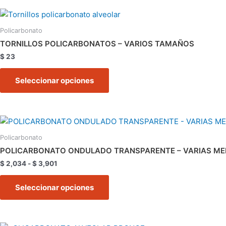
Este
producto
Policarbonato
tiene
TORNILLOS POLICARBONATOS – VARIOS TAMAÑOS
múltiples
$
23
variantes.
Las
Seleccionar opciones
opciones
se
pueden
Rango
Este
elegir
de
producto
en
precios:
Policarbonato
tiene
desde
la
POLICARBONATO ONDULADO TRANSPARENTE – VARIAS ME
$ 2,034
múltiples
página
hasta
$
2,034
-
$
3,901
variantes.
de
$ 3,901
Las
producto
Seleccionar opciones
opciones
se
pueden
Rango