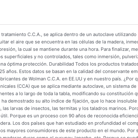
atamiento C.C.A., se aplica dentro de un autoclave utilizando 
quitar el aire que se encuentra en las células de la madera, in
resión, la cual se mantiene durante una hora. Para finalizar, me
 superficiales y no controlados, tales como inmersión, pulveri
na óptima protección. Durabilidad Todos los productos tratad
25 años. Estos datos se basan en la calidad del conservante e
 fabricantes de Wolman C.C.A. en EE.UU y en nuestro país. ¿Por
cales (CCA) que se aplica mediante autoclave, un sistema de v
entes a lo largo de toda la tabla, modificando su constitución q
ha demostrado su alto índice de fijación, que lo hace insoluble
 las larvas de insectos, las termitas y los taladros marinos. P
 útil. Porque es un proceso con 90 años de reconocida eficienc
adera. Los dos países que han estudiado en profundidad el com
o los mayores consumidores de este producto en el mundo. Por
 maderas duras como el curupay, lapacho, etc. Porque se puede 