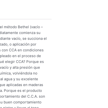
el método Bethel (vacío –
mediatamente comienza su
diante vacío, se succiona el
zado, o aplicación por
os con CCA en condiciones
mpleado en el proceso de
 qué elegir CCA? Porque es
acío y alta presión que
uímica, volviéndola no
 al agua y su excelente
orque aplicadas en maderas
ia. Porque es el producto
portamiento del C.C.A. son
 su buen comportamiento
pintar y llevar al tono