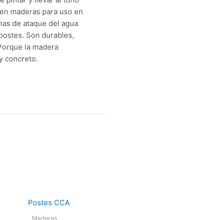
o en maderas para uso en
nas de ataque del agua
postes. Son durables,
 Porque la madera
y concreto.
Rango
Este
de
producto
precios:
Maderas