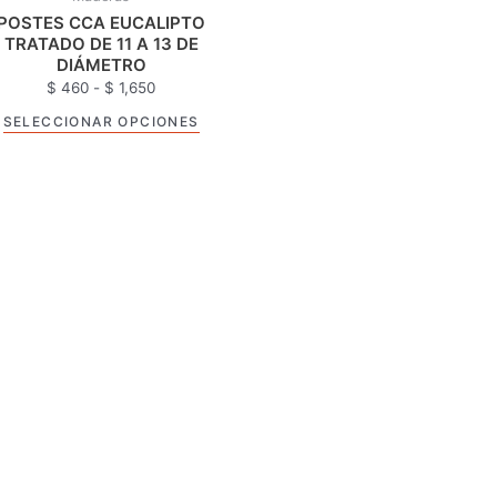
tiene
desde
POSTES CCA EUCALIPTO
$ 460
múltiples
TRATADO DE 11 A 13 DE
hasta
DIÁMETRO
variantes.
$ 1,650
$
460
-
$
1,650
Las
opciones
SELECCIONAR OPCIONES
se
pueden
elegir
en
la
página
de
producto