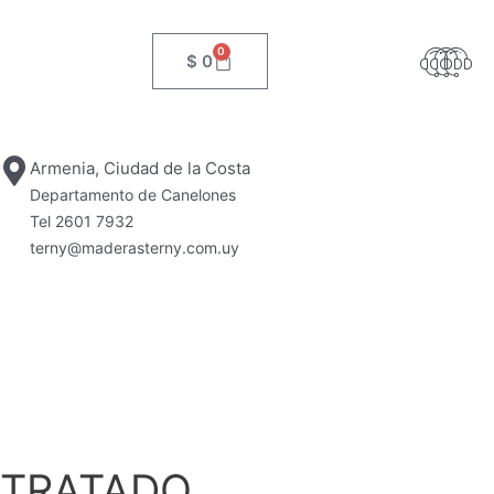
Cart
0
$
0
Armenia, Ciudad de la Costa
Departamento de Canelones
Tel 2601 7932
terny@maderasterny.com.uy
 TRATADO