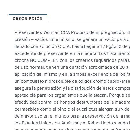
DESCRIPCIÓN
Preservantes Wolman CCA Proceso de impregnación. El tr
presión – vacío). En el mismo, se genera un vacío para 
llenado con solución C.C.A. hasta llegar a 12 kg/cm2 de p
excedente de preservante en la madera. Los tratamientos
brocha NO CUMPLEN con los criterios requeridos para u
de uso normal, tienen una duración aproximada de 20 a 
aplicación del mismo y en la amplia experiencia de los
un compuesto hidrosoluble de óxidos cromo cupro-arseni
asegura la penetración y la distribución de estos compon
apetecible para los organismos que la atacan. Porque se 
efectividad contra los hongos destructores de la madera,
permeables como el pino o el eucaliptus alargan su vida
de mayor uso en el mundo para la preservación de la m
los Estados Unidos de América y el Reino Unido siend
como elemento constructivo y costo competitivo frente a