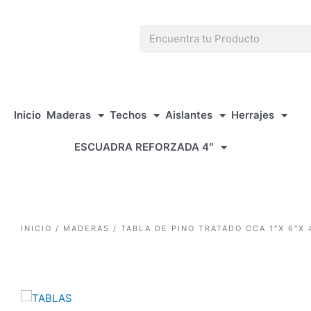
1win casino
pinup
https://casino-lucky-jet.com/
pin up azerbaycan
pin up casino game
Ir
al
Search
contenido
Inicio
Maderas
Techos
Aislantes
Herrajes
ESCUADRA REFORZADA 4″
INICIO
/
MADERAS
/ TABLA DE PINO TRATADO CCA 1″X 6″X 