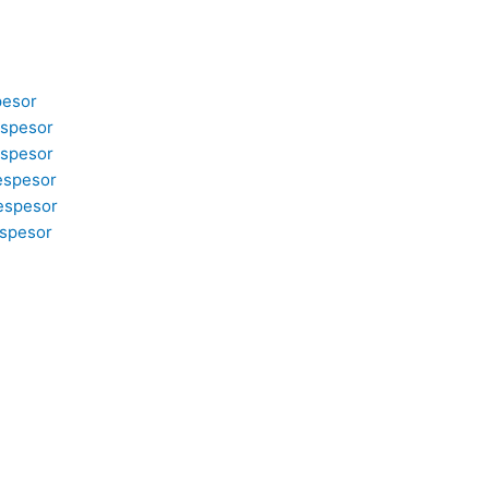
pesor
espesor
espesor
espesor
espesor
spesor