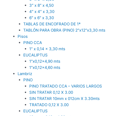
3″ x 8″ x 4,50
4″ x 4″ x 3,30
6″ x 6″ x 3,30
TABLAS DE ENCOFRADO DE 1ª
TABLÓN PARA OBRA (PINO) 2″x12″x3,30 mts
Pisos
PINO CCA
1″ x 0,14 x 3,30 mts
EUCALIPTUS
1″x0,12×4,90 mts
1″x0,12×4,60 mts
Lambriz
PINO
PINO TRATADO CCA – VARIOS LARGOS
SIN TRATAR 0,12 X 3.00
SIN TRATAR 10mm x 012cm X 3.30mts
TRATADO 0,12 X 3.00
EUCALIPTUS