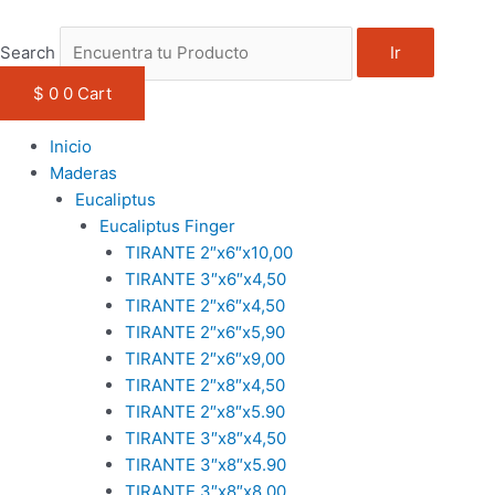
1win casino
pinup
https://casino-lucky-jet.com/
pin up azerbaycan
pin up casino game
Ir
TEJA
El
El
Rango
Este
Este
Este
al
FELISBINO
precio
precio
de
producto
producto
product
Search
Ir
contenido
FRANCESA
original
actual
precios:
tiene
tiene
tiene
M2
era:
es:
desde
múltiples
múltiples
múltiple
$
0
0
Cart
cantidad
$ 800.
$ 750.
$ 3,535
variantes.
variantes.
variante
hasta
Las
Las
Las
Inicio
$ 5,302
opciones
opciones
opcione
Maderas
se
se
se
Eucaliptus
pueden
pueden
pueden
Eucaliptus Finger
elegir
elegir
elegir
TIRANTE 2″x6″x10,00
en
en
en
TIRANTE 3″x6″x4,50
la
la
la
TIRANTE 2″x6″x4,50
página
página
página
TIRANTE 2″x6″x5,90
de
de
de
TIRANTE 2″x6″x9,00
producto
producto
product
TIRANTE 2″x8″x4,50
TIRANTE 2″x8″x5.90
TIRANTE 3″x8″x4,50
TIRANTE 3″x8″x5.90
TIRANTE 3″x8″x8,00