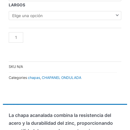
CALIBRE
LARGOS
24
y
26
-
DIFERENTES
AÑADIR AL CARRITO
LARGOS
cantidad
SKU
N/A
Categories
chapas
,
CHAPANEL ONDULADA
DESCRIPCIÓN
INFORMACIÓN ADICIONAL
La chapa acanalada combina la resistencia del
acero y la durabilidad del zinc, proporcionando