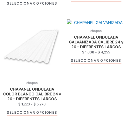
SELECCIONAR OPCIONES
Rango
Rango
Este
Est
de
de
producto
pro
precios:
precios:
chapas
tiene
tie
desde
desde
CHAPANEL ONDULADA
$ 1,223
$ 1,038
múltiples
múl
GALVANIZADA CALIBRE 24 y
hasta
hasta
26 – DIFERENTES LARGOS
variantes.
var
$ 5,270
$ 4,255
$
1,038
-
$
4,255
Las
Las
opciones
opc
SELECCIONAR OPCIONES
se
se
pueden
pue
elegir
eleg
chapas
en
en
CHAPANEL ONDULADA
la
la
COLOR BLANCO CALIBRE 24 y
página
pág
26 – DIFERENTES LARGOS
de
de
$
1,223
-
$
5,270
producto
pro
SELECCIONAR OPCIONES