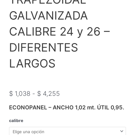
GALVANIZADA
CALIBRE 24 y 26 –
DIFERENTES
LARGOS
Rango
de
$
1,038
-
$
4,255
precios:
desde
ECONOPANEL – ANCHO 1,02 mt. ÚTIL 0,95.
$ 1,038
hasta
ECONOPANEL
calibre
$ 4,255
TRAPEZOIDAL
GALVANIZADA