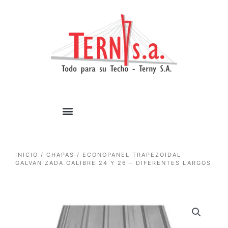
1win casino
pinup
https://casino-lucky-jet.com/
pin up azerbaycan
pin up casino game
Ir
al
contenido
INICIO
/
CHAPAS
/ ECONOPANEL TRAPEZOIDAL
GALVANIZADA CALIBRE 24 Y 26 – DIFERENTES LARGOS