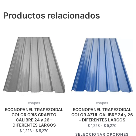
Productos relacionados
Rango
Rango
Este
Est
de
de
producto
pro
precios:
precios:
tiene
tie
desde
desde
$ 1,223
$ 1,223
múltiples
múl
hasta
hasta
variantes.
var
$ 5,270
$ 5,270
Las
Las
opciones
opc
se
se
pueden
pue
elegir
eleg
chapas
chapas
en
en
ECONOPANEL TRAPEZOIDAL
ECONOPANEL TRAPEZOIDAL
la
la
COLOR GRIS GRAFITO
COLOR AZUL CALIBRE 24 y 26
página
pág
CALIBRE 24 y 26 –
– DIFERENTES LARGOS
DIFERENTES LARGOS
de
de
$
1,223
-
$
5,270
$
1,223
-
$
5,270
producto
pro
SELECCIONAR OPCIONES