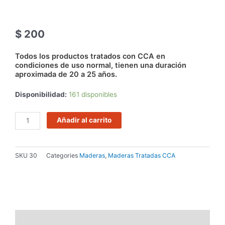
$
200
Todos los productos tratados con CCA en
condiciones de uso normal, tienen una duración
aproximada de 20 a 25 años.
TABLA
Disponibilidad:
161 disponibles
DE
PINO
Añadir al carrito
TRATADO
CCA
1"x
SKU
30
Categories
Maderas
,
Maderas Tratadas CCA
3"
x
3,30
cantidad
Descripción