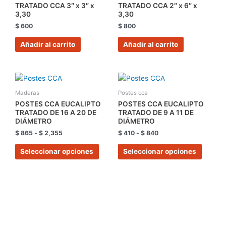
TRATADO CCA 3″ x 3″ x
TRATADO CCA 2″ x 6″ x
3,30
3,30
$
600
$
800
Añadir al carrito
Añadir al carrito
Rango
Rango
Este
Este
de
de
producto
produc
precios:
precios:
Maderas
Postes cca
tiene
tiene
desde
desde
POSTES CCA EUCALIPTO
POSTES CCA EUCALIPTO
$ 865
$ 410
múltiples
múltipl
TRATADO DE 16 A 20 DE
TRATADO DE 9 A 11 DE
hasta
hasta
DIÁMETRO
DIÁMETRO
variantes.
variant
$ 2,355
$ 840
$
865
-
$
2,355
$
410
-
$
840
Las
Las
opciones
opcion
Seleccionar opciones
Seleccionar opciones
se
se
pueden
pueden
elegir
elegir
en
en
la
la
página
página
de
de