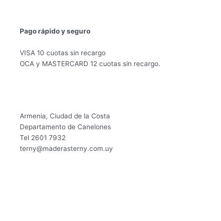
producto
produc
Pago rápido y seguro
VISA 10 cuotas sin recargo
OCA y MASTERCARD 12 cuotas sin recargo.
Armenia, Ciudad de la Costa
Departamento de Canelones
Tel 2601 7932
terny@maderasterny.com.uy