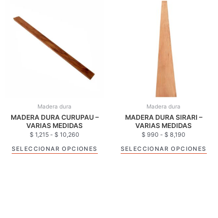
Rango
Rango
Este
Est
de
de
producto
pro
precios:
precios:
tiene
tie
desde
desde
$ 1,215
$ 990
múltiples
múl
hasta
hasta
variantes.
var
$ 10,260
$ 8,190
Las
Las
opciones
opc
se
se
pueden
pue
elegir
eleg
Madera dura
Madera dura
en
en
MADERA DURA CURUPAU –
MADERA DURA SIRARI –
la
la
VARIAS MEDIDAS
VARIAS MEDIDAS
página
pág
$
1,215
-
$
10,260
$
990
-
$
8,190
de
de
SELECCIONAR OPCIONES
SELECCIONAR OPCIONES
producto
pro