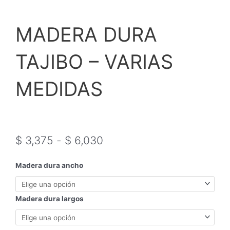
MADERA DURA
TAJIBO – VARIAS
MEDIDAS
Rango
de
$
3,375
-
$
6,030
precios:
desde
MADERA
Madera dura ancho
$ 3,375
DURA
hasta
TAJIBO
$ 6,030
-
Madera dura largos
VARIAS
MEDIDAS