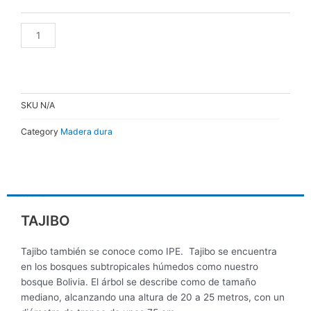
cantidad
AÑADIR AL CARRITO
SKU
N/A
Category
Madera dura
DESCRIPCIÓN
INFORMACIÓN ADICIONAL
TAJIBO
Tajibo también se conoce como IPE. Tajibo se encuentra
en los bosques subtropicales húmedos como nuestro
bosque Bolivia. El árbol se describe como de tamaño
mediano, alcanzando una altura de 20 a 25 metros, con un