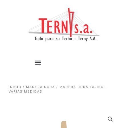
1win casino
pinup
https://casino-lucky-jet.com/
pin up azerbaycan
pin up casino game
Ir
al
contenido
INICIO
/
MADERA DURA
/ MADERA DURA TAJIBO –
VARIAS MEDIDAS