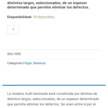
distintos largos, seleccionados, de un espesor
determinado que permite eliminar los defectos.
TIRANTE
Disponibilidad:
18 disponibles
EUCALIPTUS
FINGER
AÑADIR AL CARRITO
2"x6"x9,00
cantidad
SKU
1055
Categories
Finger
,
Maderas
DESCRIPCIÓN
INFORMACIÓN ADICIONAL
La madera multi-laminada está constituida por láminas de
distintos largos, seleccionados, de un espesor determinado
que permite eliminar los defectos. Se unen entre si por el