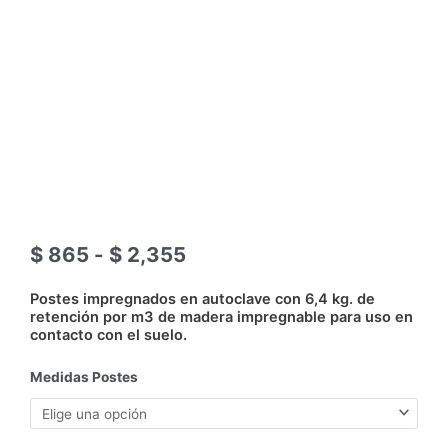
Rango
$
865
-
$
2,355
de
precios:
Postes impregnados en autoclave con 6,4 kg. de
desde
retención por m3 de madera impregnable para uso en
contacto con el suelo.
$ 865
hasta
POSTES
Medidas Postes
$ 2,355
CCA
EUCALIPTO
TRATADO