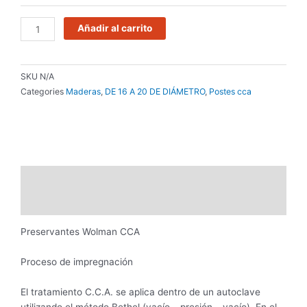
DE
16
Añadir al carrito
A
20
DE
SKU
N/A
DIÁMETRO
Categories
Maderas
,
DE 16 A 20 DE DIÁMETRO
,
Postes cca
cantidad
Descripción
Información adicional
Preservantes Wolman CCA
Proceso de impregnación
El tratamiento C.C.A. se aplica dentro de un autoclave