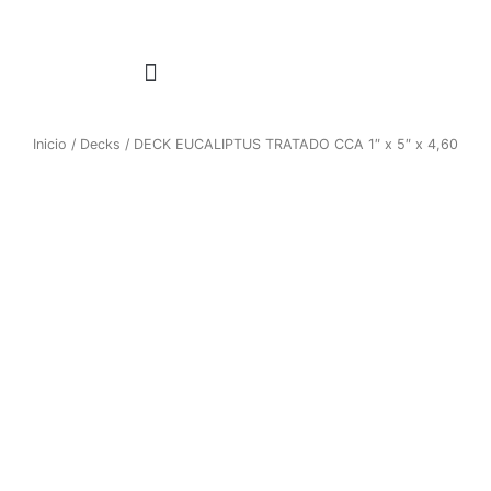
1win casino
pinup
https://casino-lucky-jet.com/
pin up azerbaycan
pin up casino game
Ir
al
contenido
ESCUADRA REFORZADA 4″
Inicio
/
Decks
/ DECK EUCALIPTUS TRATADO CCA 1″ x 5″ x 4,60