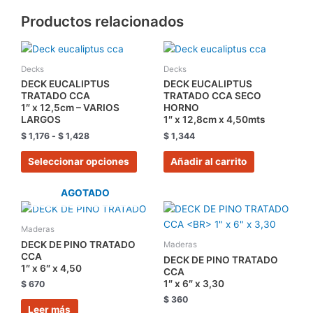
Productos relacionados
Rango
Este
de
producto
precios:
Decks
Decks
tiene
desde
DECK EUCALIPTUS
DECK EUCALIPTUS
$ 1,176
múltiples
TRATADO CCA
TRATADO CCA SECO
hasta
1″ x 12,5cm – VARIOS
HORNO
variantes.
$ 1,428
LARGOS
1″ x 12,8cm x 4,50mts
Las
$
1,176
-
$
1,428
$
1,344
opciones
se
Seleccionar opciones
Añadir al carrito
pueden
elegir
AGOTADO
en
la
Maderas
página
DECK DE PINO TRATADO
Maderas
de
CCA
DECK DE PINO TRATADO
producto
1″ x 6″ x 4,50
CCA
1″ x 6″ x 3,30
$
670
$
360
Leer más