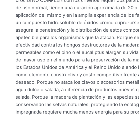
brocha NO CUMPLEN con los criterios requeridos para u
de uso normal, tienen una duración aproximada de 20 a 
aplicación del mismo y en la amplia experiencia de los
un compuesto hidrosoluble de óxidos cromo cupro-arseni
asegura la penetración y la distribución de estos compon
apetecible para los organismos que la atacan. Porque se 
efectividad contra los hongos destructores de la madera,
permeables como el pino o el eucaliptus alargan su vida
de mayor uso en el mundo para la preservación de la m
los Estados Unidos de América y el Reino Unido siend
como elemento constructivo y costo competitivo frente a
deseado. Porque no ataca los clavos o accesorios metálic
agua dulce o salada, a diferencia de productos nuevos 
salada. Porque la madera de plantación y las especies s
conservando las selvas naturales, protegiendo la ecolog
impregnada requiere mucha menos energía para su produc