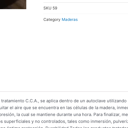
x
SKU
59
6"
x
Category
Maderas
3,30
cantidad
atamiento C.C.A., se aplica dentro de un autoclave utilizando 
quitar el aire que se encuentra en las células de la madera, in
resión, la cual se mantiene durante una hora. Para finalizar, me
 superficiales y no controlados, tales como inmersión, pulveri