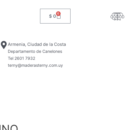
Cart
0
$
0
Armenia, Ciudad de la Costa
Departamento de Canelones
Tel 2601 7932
terny@maderasterny.com.uy
INO