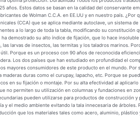
na óptima protección. Durabilidad Todos los productos tratad
25 años. Estos datos se basan en la calidad del conservante e
 fabricantes de Wolman C.C.A. en EE.UU y en nuestro país. ¿Por
cales (CCA) que se aplica mediante autoclave, un sistema de v
entes a lo largo de toda la tabla, modificando su constitución q
ha demostrado su alto índice de fijación, que lo hace insoluble
 las larvas de insectos, las termitas y los taladros marinos. P
 útil. Porque es un proceso con 90 años de reconocida eficienc
adera. Los dos países que han estudiado en profundidad el com
o los mayores consumidores de este producto en el mundo. Por
 maderas duras como el curupay, lapacho, etc. Porque se puede 
os en su fijación o montaje. Por su alta efectividad al aplicarl
que no permiten su utilización en columnas y fundaciones en zo
ecundarias pueden utilizarse para productos de construcción y 
ía y el medio ambiente evitando la tala innecesaria de árboles.
ción que los materiales tales como acero, aluminio, plástico 