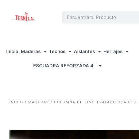
1win casino
pinup
https://casino-lucky-jet.com/
pin up azerbaycan
pin up casino game
Ir
al
Search
contenido
Inicio
Maderas
Techos
Aislantes
Herrajes
ESCUADRA REFORZADA 4″
INICIO
/
MADERAS
/ COLUMNA DE PINO TRATADO CCA 6″ X 