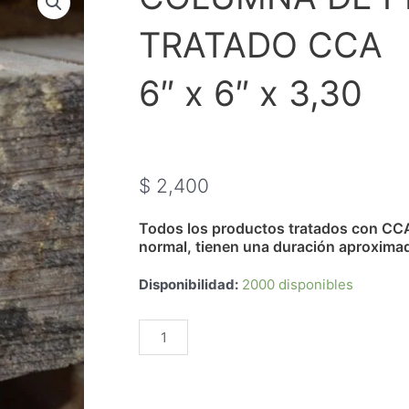
TRATADO CCA
6″ x 6″ x 3,30
$
2,400
Todos los productos tratados con CC
normal, tienen una duración aproxima
COLUMNA
Disponibilidad:
2000 disponibles
DE
PINO
AÑADIR AL CARRITO
TRATADO
CCA
6"