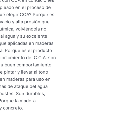
os con CCA en condiciones
mpleado en el proceso de
 qué elegir CCA? Porque es
acío y alta presión que
uímica, volviéndola no
 al agua y su excelente
orque aplicadas en maderas
ia. Porque es el producto
portamiento del C.C.A. son
 su buen comportamiento
pintar y llevar al tono
o en maderas para uso en
nas de ataque del agua
postes. Son durables,
 Porque la madera
y concreto.