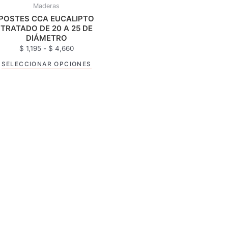
Maderas
la
POSTES CCA EUCALIPTO
página
TRATADO DE 20 A 25 DE
de
DIÁMETRO
producto
$
1,195
-
$
4,660
SELECCIONAR OPCIONES