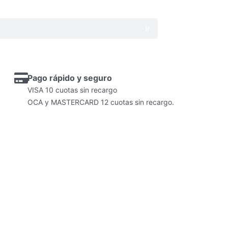
Ir
Pago rápido y seguro
VISA 10 cuotas sin recargo
OCA y MASTERCARD 12 cuotas sin recargo.