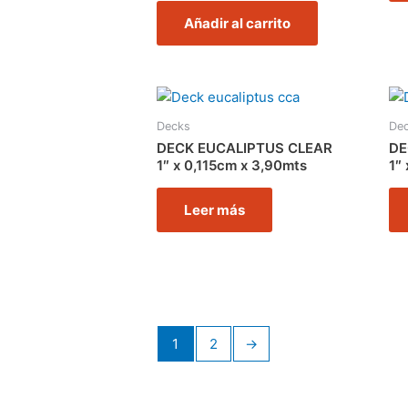
Añadir al carrito
Decks
De
DECK EUCALIPTUS CLEAR
DE
1″ x 0,115cm x 3,90mts
1″ 
Leer más
1
2
→