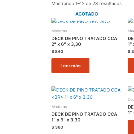
Mostrando 1–12 de 23 resultados
AGOTADO
Maderas
Ma
DECK DE PINO TRATADO CCA
DE
2″ x 6″ x 3,30
1″ 
$
840
$
3
Leer más
De
DE
Maderas
1″
DECK DE PINO TRATADO CCA
1″ x 6″ x 3,30
$
360