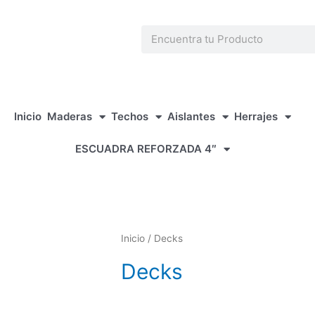
1win casino
pinup
https://casino-lucky-jet.com/
pin up azerbaycan
pin up casino game
Ir
al
Search
contenido
Inicio
Maderas
Techos
Aislantes
Herrajes
ESCUADRA REFORZADA 4″
Inicio
/ Decks
Decks