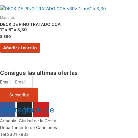
Maderas
DECK DE PINO TRATADO CCA
1″ x 6″ x 3,30
$
360
Añadir al carrito
Consigue las ultimas ofertas
Email
Subscribe
cebook
Instagram
Youtube
Armenia, Ciudad de la Costa
Departamento de Canelones
Tel 2601 7932