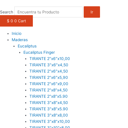
1win casino
pinup
https://casino-lucky-jet.com/
pin up azerbaycan
pin up casino game
Ir
al
Search
Ir
contenido
$
0
0
Cart
Inicio
Maderas
Eucaliptus
Eucaliptus Finger
TIRANTE 2″x6″x10,00
TIRANTE 3″x6″x4,50
TIRANTE 2″x6″x4,50
TIRANTE 2″x6″x5,90
TIRANTE 2″x6″x9,00
TIRANTE 2″x8″x4,50
TIRANTE 2″x8″x5.90
TIRANTE 3″x8″x4,50
TIRANTE 3″x8″x5.90
TIRANTE 3″x8″x8,00
TIRANTE 3″x8″x10,00
TIRANTE 3″x10″x8,00