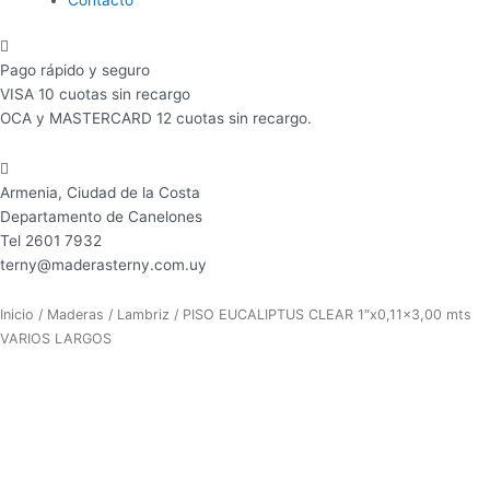
Pago rápido y seguro
VISA 10 cuotas sin recargo
OCA y MASTERCARD 12 cuotas sin recargo.
Armenia, Ciudad de la Costa
Departamento de Canelones
Tel 2601 7932
terny@maderasterny.com.uy
Rango
PISO
Inicio
/
Maderas
/
Lambriz
/ PISO EUCALIPTUS CLEAR 1″x0,11×3,00 mts
de
EUCALIPTUS
VARIOS LARGOS
precios:
CLEAR
desde
1"x0,11x3,00
$ 462
mts
hasta
VARIOS
$ 588
LARGOS
cantidad