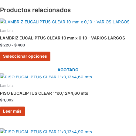
Productos relacionados
Rango
Este
de
producto
precios:
Lambriz
tiene
desde
LAMBRIZ EUCALIPTUS CLEAR 10 mm x 0,10 – VARIOS LARGOS
$ 220
múltiples
hasta
$
220
-
$
400
variantes.
$ 400
Las
Seleccionar opciones
opciones
se
AGOTADO
pueden
elegir
Lambriz
en
PISO EUCALIPTUS CLEAR 1″x0,12×4,60 mts
la
$
1,092
página
de
Leer más
producto