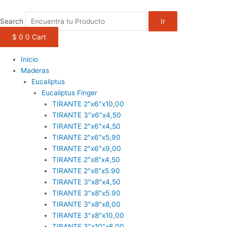
1win casino
pinup
https://casino-lucky-jet.com/
pin up azerbaycan
pin up casino game
Ir
al
Search
Ir
contenido
$
0
0
Cart
Inicio
Maderas
Eucaliptus
Eucaliptus Finger
TIRANTE 2″x6″x10,00
TIRANTE 3″x6″x4,50
TIRANTE 2″x6″x4,50
TIRANTE 2″x6″x5,90
TIRANTE 2″x6″x9,00
TIRANTE 2″x8″x4,50
TIRANTE 2″x8″x5.90
TIRANTE 3″x8″x4,50
TIRANTE 3″x8″x5.90
TIRANTE 3″x8″x8,00
TIRANTE 3″x8″x10,00
TIRANTE 3″x10″x8,00