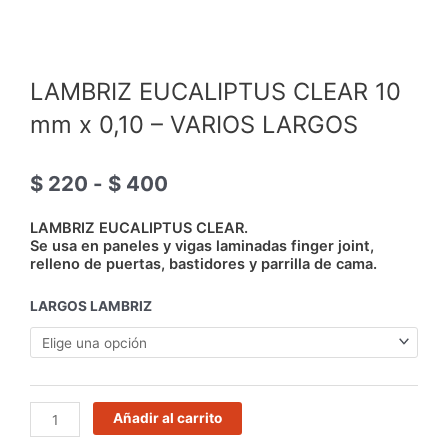
LAMBRIZ EUCALIPTUS CLEAR 10
mm x 0,10 – VARIOS LARGOS
Rango
$
220
-
$
400
de
precios:
LAMBRIZ EUCALIPTUS CLEAR.
desde
Se usa en paneles y vigas laminadas finger joint,
relleno de puertas, bastidores y parrilla de cama.
$ 220
hasta
LAMBRIZ
LARGOS LAMBRIZ
$ 400
EUCALIPTUS
CLEAR
10
mm
x
Añadir al carrito
0,10