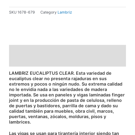
-
VARIOS
SKU
1678-679
Category
Lambriz
LARGOS
cantidad
Descripción
Información adicional
LAMBRIZ EUCALIPTUS CLEAR. Esta variedad de
eucaliptus clear no presenta rajaduras en sus
extremos y pocos o ningún nudo. Su extrema calidad
no le envidia nada a las variedades de madera
importada. Se usa en paneles y vigas laminadas finger
joint y en la producción de pasta de celulosa, relleno
de puertas y bastidores, parrilla de cama y dado su
calidad también para muebles, obra civil, marcos,
puertas, ventanas, zócalos, molduras, pisos y
lambrices.
Las vigas se usan para tirantería interior siendo tan