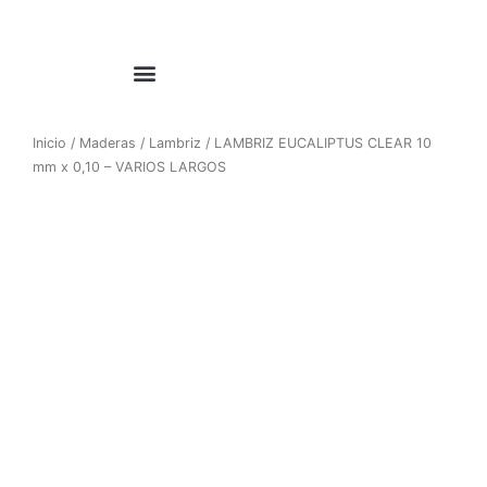
1win casino
pinup
https://casino-lucky-jet.com/
pin up azerbaycan
pin up casino game
Ir
al
contenido
Inicio
/
Maderas
/
Lambriz
/ LAMBRIZ EUCALIPTUS CLEAR 10
mm x 0,10 – VARIOS LARGOS