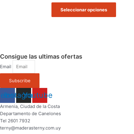
opcione
se
Seleccionar opciones
pueden
elegir
en
la
página
de
Consigue las ultimas ofertas
product
Email
Subscribe
cebook
Instagram
Youtube
Armenia, Ciudad de la Costa
Departamento de Canelones
Tel 2601 7932
terny@maderasterny.com.uy