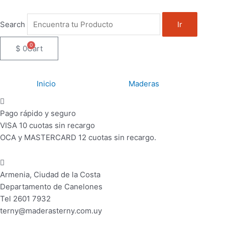
1win casino
pinup
https://casino-lucky-jet.com/
pin up azerbaycan
pin up casino game
Ir
al
Search
Ir
contenido
0
$
0
Cart
Inicio
Maderas
Pago rápido y seguro
VISA 10 cuotas sin recargo
OCA y MASTERCARD 12 cuotas sin recargo.
Armenia, Ciudad de la Costa
Departamento de Canelones
Tel 2601 7932
terny@maderasterny.com.uy