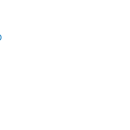
O
o
s
s.