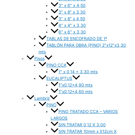
3″ x 6″ x 4,50
3″ x 8″ x 3,30
3″ x 8″ x 4,50
4″ x 4″ x 3,30
6″ x 6″ x 3,30
TABLAS DE ENCOFRADO DE 1ª
TABLÓN PARA OBRA (PINO) 2″x12″x3,30
mts
Pisos
PINO CCA
1″ x 0,14 x 3,30 mts
EUCALIPTUS
1″x0,12×4,90 mts
1″x0,12×4,60 mts
Lambriz
PINO
PINO TRATADO CCA – VARIOS
LARGOS
SIN TRATAR 0,12 X 3.00
SIN TRATAR 10mm x 012cm X