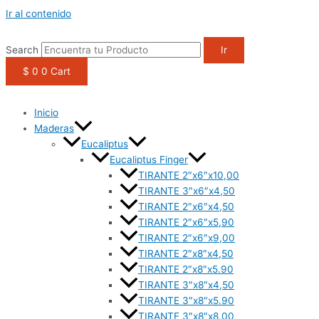
1win casino
pinup
https://casino-lucky-jet.com/
pin up azerbaycan
pin up casino game
Ir al contenido
Search
Ir
$
0
0
Cart
Inicio
Maderas
Eucaliptus
Eucaliptus Finger
TIRANTE 2″x6″x10,00
TIRANTE 3″x6″x4,50
TIRANTE 2″x6″x4,50
TIRANTE 2″x6″x5,90
TIRANTE 2″x6″x9,00
TIRANTE 2″x8″x4,50
TIRANTE 2″x8″x5.90
TIRANTE 3″x8″x4,50
TIRANTE 3″x8″x5.90
TIRANTE 3″x8″x8,00