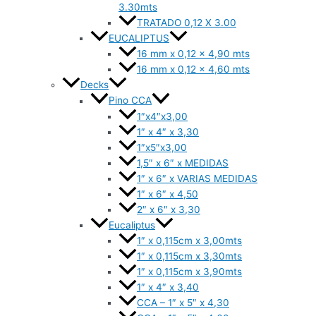
3.30mts
TRATADO 0,12 X 3.00
EUCALIPTUS
16 mm x 0,12 x 4,90 mts
16 mm x 0,12 x 4,60 mts
Decks
Pino CCA
1″x4″x3,00
1″ x 4″ x 3,30
1″x5″x3,00
1,5″ x 6″ x MEDIDAS
1″ x 6″ x VARIAS MEDIDAS
1″ x 6″ x 4,50
2″ x 6″ x 3,30
Eucaliptus
1″ x 0,115cm x 3,00mts
1″ x 0,115cm x 3,30mts
1″ x 0,115cm x 3,90mts
1″ x 4″ x 3,40
CCA – 1″ x 5″ x 4,30