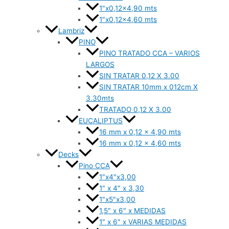
1″x0,12×4,90 mts
1″x0,12×4,60 mts
Lambriz
PINO
PINO TRATADO CCA – VARIOS
LARGOS
SIN TRATAR 0,12 X 3.00
SIN TRATAR 10mm x 012cm X
3.30mts
TRATADO 0,12 X 3.00
EUCALIPTUS
16 mm x 0,12 x 4,90 mts
16 mm x 0,12 x 4,60 mts
Decks
Pino CCA
1″x4″x3,00
1″ x 4″ x 3,30
1″x5″x3,00
1,5″ x 6″ x MEDIDAS
1″ x 6″ x VARIAS MEDIDAS